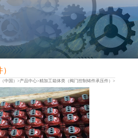
件）
e（中国）>
产品中心>
精加工箱体类（阀门控制铸件承压件）>