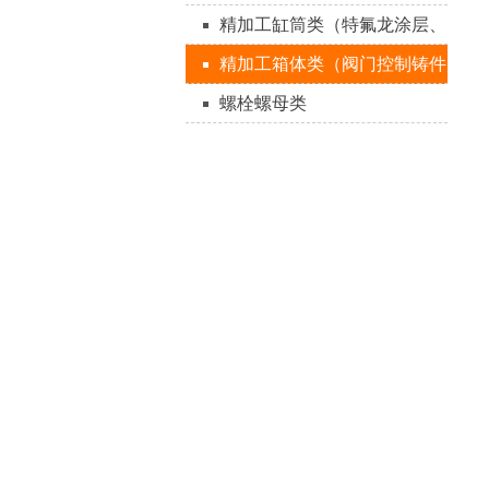
精加工缸筒类（特氟龙涂层、
QPQ表面处理）
精加工箱体类（阀门控制铸件
承压件）
螺栓螺母类