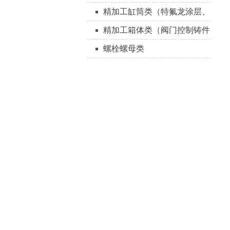
精加工缸筒类（特氟龙涂层、
QPQ表面处理）
精加工箱体类（阀门控制铸件
承压件）
螺栓螺母类